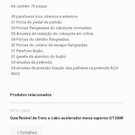
Kit contém 73 peças:
45 parafusos inox, internos e externos
01 Porca do pedal de partida
05 Porcas flangeadas do cabeçote cromadas;
05 Arruelas de vedação do cabeçote em cobre;
04 Porcas do cilindro flangeadas;
02 Porcas do coletor de escape flangeadas
01 Parafuso Bujão;
01 gaxeta de alumínio do bujão;
04 arruelas da pirâmide;
04 arruelas de pressão fixação das palhetas na pirâmide AÇO
INOX
Produtos relacionados
27/11/2018
Guia flexível de freio e cabo acelerador mesa superior DT200R
Detalhes