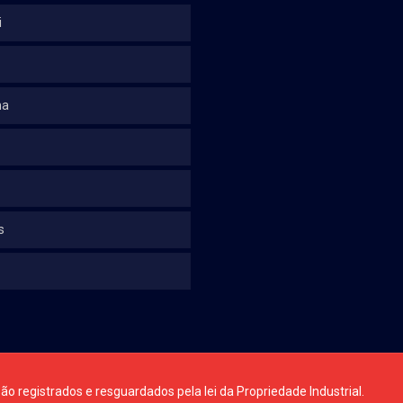
i
na
s
ão registrados e resguardados pela lei da Propriedade Industrial.