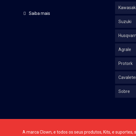
Kawasak
Saiba mais
Suzuki
Husqvar
Agrale
Protork
Cavalete
Sobre
A marca Clown, e todos os seus produtos, Kits, e suportes, s