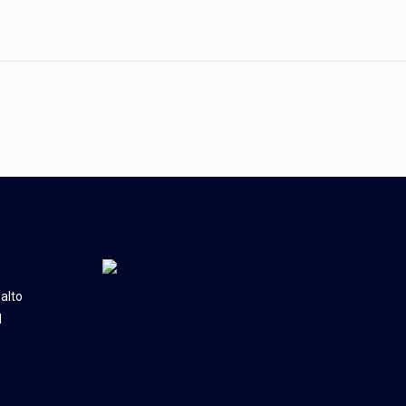
alto
l