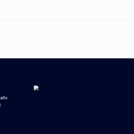
alto
l