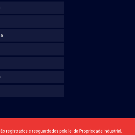
i
na
s
ão registrados e resguardados pela lei da Propriedade Industrial.