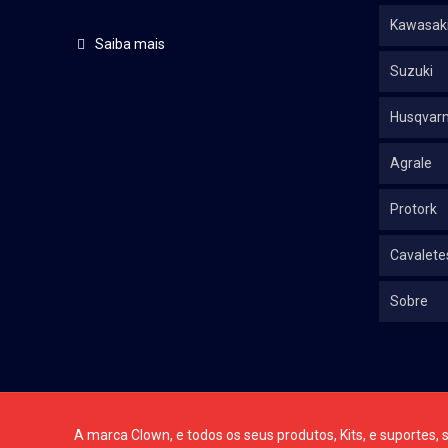
Kawasak
Saiba mais
Suzuki
Husqvar
Agrale
Protork
Cavalete
Sobre
A marca Clown, e todos os seus produtos, Kits, e suportes, s