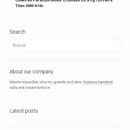
Clown Kit Parafuso Motor Cromado Ch.8 Cg 125 Fan e
Titan 2000 A10c
Search
About our company
Mauris imperdiet, urna mi, gravida sod ales.
Vivamus hendrerit
nulla erat ornare tortor in.
Latest posts