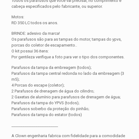
Todos os parafusos que você vai precisar, no comprimento e
cabeça especificados pelo fabricante, ou superior.
Motos:
RD 350 LC todos os anos.
BRINDE: adesivo da marca!
Os parafusos são para as tampas do motor, tampas do ypvs,
porcas do coletor de escapamento..
O kit possui 36 itens:
Por gentileza verifique a foto para ver o tipo dos componentes.
Parafusos da tampa da embreagem (todos);
Parafusos da tampa central redonda no lado da embreagem (3
m5);
4 Porcas do escape (coletor);
2 Parafusos de drenagem de água do cilindro;
2 Gaxetas de alumínio para parafusos de drenagem de água;
Parafusos da tampa do YPVS (todos);
Parafusos soberbo da proteção do pinhão;
Parafusos da tampa do estator (todos)
_________________________
A Clown engenharia fabrica com fidelidade para a comodidade