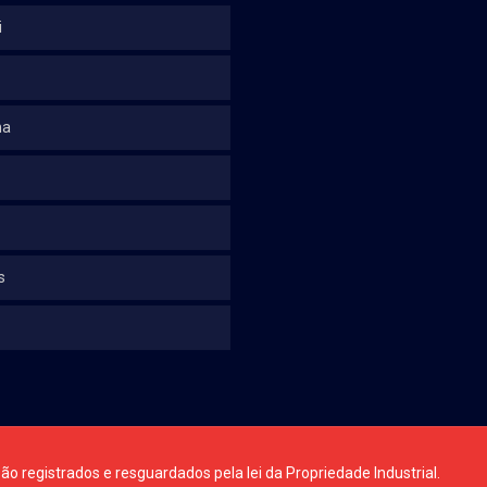
i
na
s
ão registrados e resguardados pela lei da Propriedade Industrial.