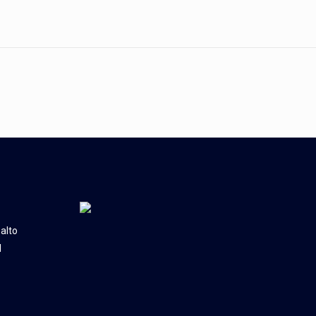
alto
l