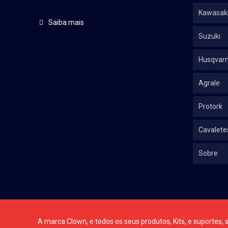
Kawasak
Saiba mais
Suzuki
Husqvar
Agrale
Protork
Cavalete
Sobre
A marca Clown, e todos os seus produtos, Kits, e suportes, s