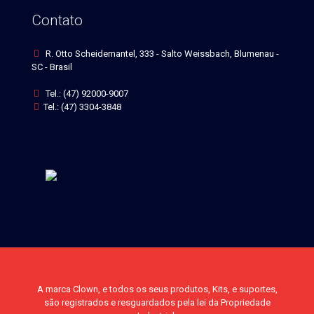
Contato
R. Otto Scheidemantel, 333 - Salto Weissbach, Blumenau -
SC - Brasil
Tel.: (47) 92000-9007
Tel.: (47) 3304-3848
A marca Clown, e todos os seus produtos, Kits, e suportes,
são registrados e resguardados pela lei da Propriedade