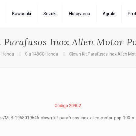
Kawasaki
Suzuki
Husqvarna
Agrale
Pro
 Parafusos Inox Allen Motor P
Honda
0 a 149CC Honda
Clown Kit Parafusos Inox Allen Mot
Código 20902
br/MLB-1958019646-clown-kit-parafusos-inox-allen-motor-pop-100-o