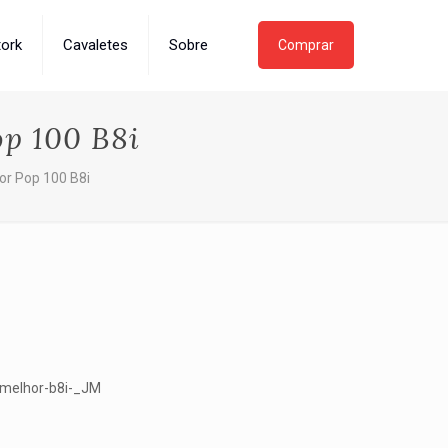
tork
Cavaletes
Sobre
Comprar
op 100 B8i
or Pop 100 B8i
-melhor-b8i-_JM