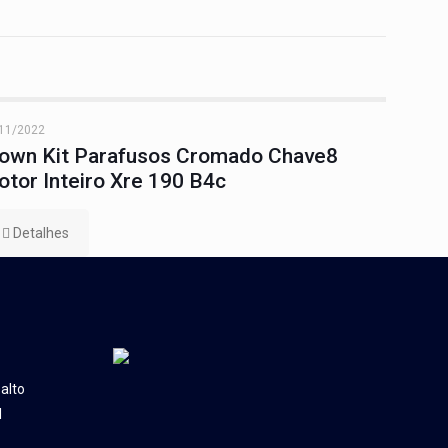
11/2022
lown Kit Parafusos Cromado Chave8
tor Inteiro Xre 190 B4c
Detalhes
alto
l