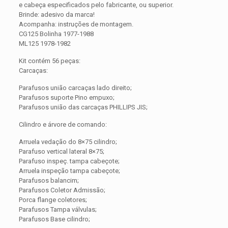
e cabeça especificados pelo fabricante, ou superior.
Brinde: adesivo da marca!
Acompanha: instruções de montagem.
CG125 Bolinha 1977-1988
ML125 1978-1982
Kit contém 56 peças:
Carcaças:
Parafusos união carcaças lado direito;
Parafusos suporte Pino empuxo;
Parafusos união das carcaças PHILLIPS JIS;
Cilindro e árvore de comando:
Arruela vedação do 8×75 cilindro;
Parafuso vertical lateral 8×75;
Parafuso inspeç. tampa cabeçote;
Arruela inspeção tampa cabeçote;
Parafusos balancim;
Parafusos Coletor Admissão;
Porca flange coletores;
Parafusos Tampa válvulas;
Parafusos Base cilindro;