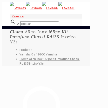
Comprar
✕
Clown Allen Inox 165pc Kit
Parafuso Chassi Rd135 Inteiro
Y3s
Produtos
Yamaha
0 a 199CC Yamaha
Clown Allen Inox 165pc Kit Parafuso Chassi
Rd135 Inteiro Y3s