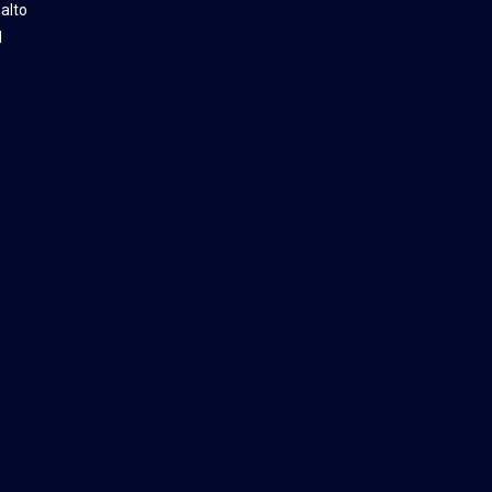
alto
l