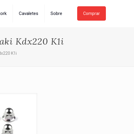
tork
Cavaletes
Sobre
Comprar
saki Kdx220 K1i
dx220 K1i