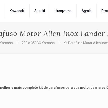
Kawasaki
Suzuki
Husqvarna
Agrale
Pro
afuso Motor Allen Inox Lander
Yamaha
200 a 350CC Yamaha
Kit Parafuso Motor Allen Ino
elhor e mais completo kit de parafusos para sua moto, da marca 