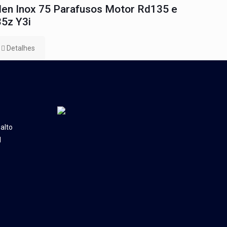
len Inox 75 Parafusos Motor Rd135 e
5z Y3i
Detalhes
alto
l