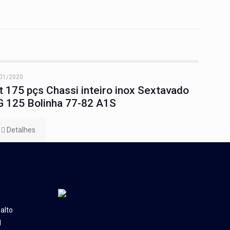
01/2020
t 175 pçs Chassi inteiro inox Sextavado
 125 Bolinha 77-82 A1S
Detalhes
alto
l